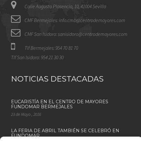
Calle Augusto Plasencia, 10, 41004 Sevilla
CMF Bermejales: info.cmb@centrodemayores.com
CMF San Isidoro: sanisidoro@centrodemayores.com
Tlf Bermejales: 954 70 81 70
Tlf San Isidoro: 954 21 30 30
NOTICIAS DESTACADAS
EUCARISTÍA EN EL CENTRO DE MAYORES
FUNDOMAR BERMEJALES
23 de Mayo , 2016
LA FERIA DE ABRIL TAMBIÉN SE CELEBRÓ EN
FUNDOMAR