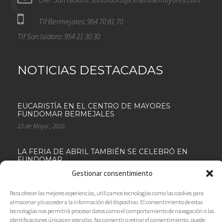
Tlf Bermejales: 954 70 81 70
Tlf San Isidoro: 954 21 30 30
NOTICIAS DESTACADAS
EUCARISTÍA EN EL CENTRO DE MAYORES
FUNDOMAR BERMEJALES
23 de Mayo , 2016
LA FERIA DE ABRIL TAMBIÉN SE CELEBRÓ EN
FUNDOMAR
18 de Abril , 2016
Gestionar consentimiento
Para ofrecer las mejores experiencias, utilizamos tecnologías como las cookies para
LOS MAYORES DE FUNDOMAR VISITAN LA ALDEA
almacenar y/o acceder a la información del dispositivo. El consentimiento de estas
DEL ROCÍO
tecnologías nos permitirá procesar datos como el comportamiento de navegación o las
11 de Marzo , 2016
identificaciones únicas en este sitio. No consentir o retirar el consentimiento, puede