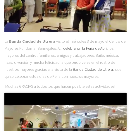
La
Banda Ciudad de Utrera
visitó el miércoles 3 de mayo el Centro de
Mayores Fundomar Bermejales. Allí
celebraron la Feria de Abril
los
mayores del centro, familiares, amigos y trabajadores.
Baile, música,
risas, diversión y mucha felicidad la que pudo verse en el rostro de
nuestros mayores gracias a la visita de la
Banda Ciudad de Utrera
, que
quiso celebrar estos días de Feria con nuestros mayores.
¡Muchas GRACIAS a todos los que hacen posible estas actividades!