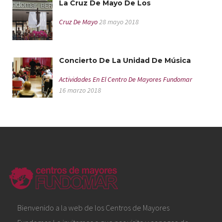
La Cruz De Mayo De Los
Cruz De Mayo
28 mayo 2018
Concierto De La Unidad De Música
Actividades En El Centro De Mayores Fundomar
16 marzo 2018
Bienvenido a la web de los Centros de Mayores