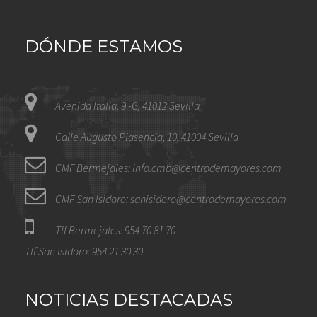
DÓNDE ESTAMOS
Avenida Italia, 9 -G, 41012 Sevilla
Calle Augusto Plasencia, 10, 41004 Sevilla
CMF Bermejales: info.cmb@centrodemayores.com
CMF San Isidoro: sanisidoro@centrodemayores.com
Tlf Bermejales: 954 70 81 70
Tlf San Isidoro: 954 21 30 30
NOTICIAS DESTACADAS