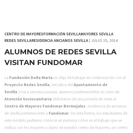
CENTRO DE MAYORES
FORMACIÓN SEVILLA
MAYORES SEVILLA
REDES SEVILLA
RESIDENCIA ANCIANOS SEVILLA
| JULIO 15, 2014
ALUMNOS DE REDES SEVILLA
VISITAN FUNDOMAR
La
Fundación Doña María
no deja de trabajar en colaboración con el
Proyecto Redes Sevilla
, iniciativa del
Ayuntamiento de
Sevilla
.
\n\nLa semana pasada, alumnos pertenecientes al curso de
Atención Sociosanitaria
disfrutaron de una jornada de visita al
Centro de Mayores Fundomar Bermejales
, residencia de ancianos
de Sevilla perteneciente a
Fundomar
. De esta forma, los estudiantes de
este módulo pudieron conocer en persona cómo es el trabajo que se
realiza con los mayores a diario en nuestro centro de mayores, un centro