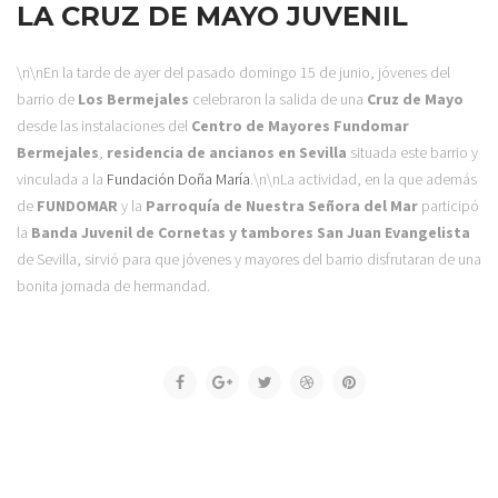
LA CRUZ DE MAYO JUVENIL
\n\nEn la tarde de ayer del pasado domingo 15 de junio, jóvenes del
barrio de
Los Bermejales
celebraron la salida de una
Cruz de Mayo
desde las instalaciones del
Centro de Mayores Fundomar
Bermejales
,
residencia de ancianos en Sevilla
situada este barrio y
vinculada a la
Fundación Doña María
.
\n\nLa actividad, en la que además
de
FUNDOMAR
y la
Parroquía de Nuestra Señora del Mar
participó
la
Banda Juvenil de Cornetas y tambores San Juan Evangelista
de Sevilla, sirvió para que jóvenes y mayores del barrio disfrutaran de una
bonita jornada de hermandad.