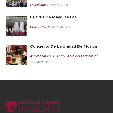
Festividades
05 junio 2018
La Cruz De Mayo De Los
Cruz De Mayo
28 mayo 2018
Concierto De La Unidad De Música
Actividades En El Centro De Mayores Fundomar
16 marzo 2018