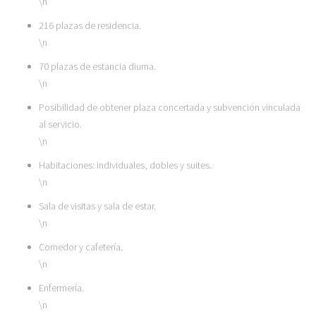
\n
216 plazas de residencia.
\n
70 plazas de estancia diurna.
\n
Posibilidad de obtener plaza concertada y subvención vinculada
al servicio.
\n
Habitaciones: individuales, dobles y suites.
\n
Sala de visitas y sala de estar.
\n
Comedor y cafetería.
\n
Enfermería.
\n