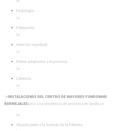
\n
Podología.
\n
Peluquería.
\n
Atención espiritual.
\n
Dietas adaptadas a la persona.
\n
Cafetería.
\n
\n
INSTALACIONES DEL CENTRO DE MAYORES FUNDOMAR
BERMEJALES:
\n\n Una residencia de ancianos en Sevilla.\n
\n
Situado junto a la Avenida de la Palmera.