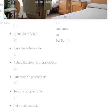
BERMEJALES:
io-
Fundomar
itario
Bermejales,
e
residencia
tenece
de
\n
ancianos
Atención médica.
en
\n
Sevilla.\n\n
Servicio enfermería.
\n
Rehabilitación fisioterapéutica.
\n
Orientación psicosocial.
\n
Terapia ocupacional.
\n
Animación social.