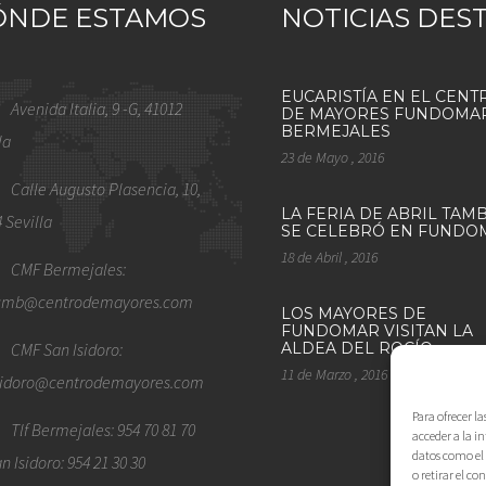
ÓNDE ESTAMOS
NOTICIAS DES
EUCARISTÍA EN EL CENT
Avenida Italia, 9 -G, 41012
DE MAYORES FUNDOMA
BERMEJALES
la
23 de Mayo , 2016
Calle Augusto Plasencia, 10,
LA FERIA DE ABRIL TAM
 Sevilla
SE CELEBRÓ EN FUNDO
18 de Abril , 2016
CMF Bermejales:
.cmb@centrodemayores.com
LOS MAYORES DE
FUNDOMAR VISITAN LA
CMF San Isidoro:
ALDEA DEL ROCÍO
11 de Marzo , 2016
sidoro@centrodemayores.com
Para ofrecer l
Tlf Bermejales: 954 70 81 70
acceder a la i
datos como el 
an Isidoro: 954 21 30 30
o retirar el c