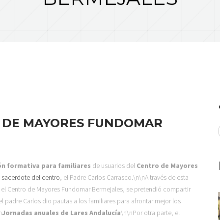
O DE MAYORES FUNDOMAR
ón formativa para familiares
de usuarios del
Centro de Mayores
l
sacerdote del centro
, el Padre Carlos Carrasco.
\n\nA través de esta
n el Centro de Mayores Fundomar Bermejales, se pretendió compartir
l padre Carlos dio pautas a los familiares para afrontar mejor los
n
Jornadas anuales de Lares Andalucía
\n\nPor otra parte, el