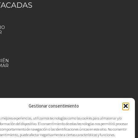
TACADAS
RO
R
BIÉN
MAR
Gestionar consentimiento
as mejores experiencias, utilizamos tecnologías como las cookies para almacenar y/o
nformación del dispositivo. El consentimiento de estas tecnologías nos permitirá procesar
comportamiento de navegación o las identificaciones únicas en este sitio. No consentir
onsentimiento, puede afectar negativamente a ciertas características y funciones.