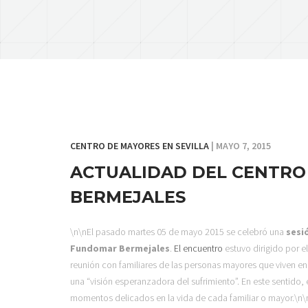
CENTRO DE MAYORES EN SEVILLA
| MAYO 7, 2015
ACTUALIDAD DEL CENTR
BERMEJALES
\n\nEl pasado martes 05 de mayo 2015 se celebró una
sesi
Fundomar Bermejales
.
El encuentro
estuvo dirigido por e
reunión con familiares de las personas mayores que viven e
una “visión esperanzadora del sufrimiento”. En este sentido, e
momentos delicados en la vida de cada familiar o mayor.\n\