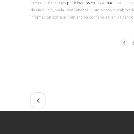
miércoles 6 de mayo
participamos en las Jornadas
anuales d
de Andalucía, María José Sanchez Rubio. Varios miembros d
información sobre la intervención con familias en los centros